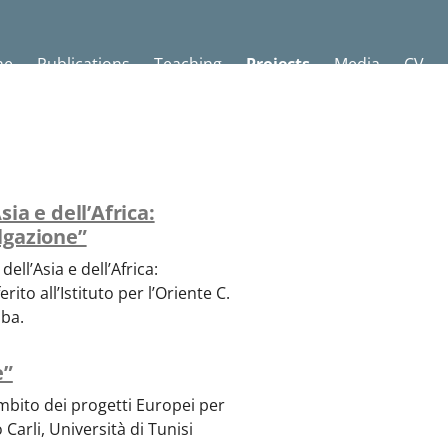
me
Publications
Teaching
Projects
Media
CV
sia e dell’Africa:
ulgazione”
ll’Asia e dell’Africa:
rito all’Istituto per l’Oriente C.
aba.
e”
Ambito dei progetti Europei per
Carli, Università di Tunisi