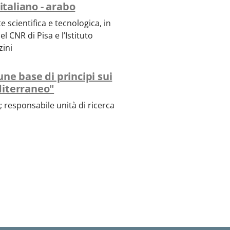
italiano - arabo
 scientifica e tecnologica, in
l CNR di Pisa e l’Istituto
zini
ne base di principi sui
editerraneo"
; responsabile unità di ricerca