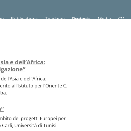
me
Publications
Teaching
Projects
Media
CV
sia e dell’Africa:
ulgazione”
ll’Asia e dell’Africa:
rito all’Istituto per l’Oriente C.
aba.
e”
Ambito dei progetti Europei per
Carli, Università di Tunisi