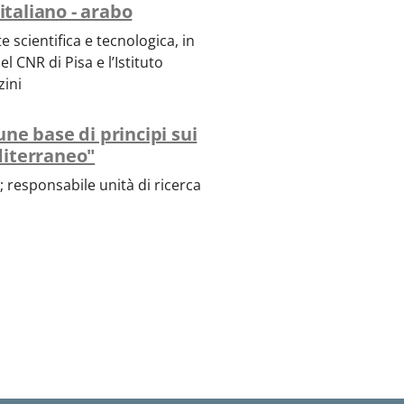
italiano - arabo
 scientifica e tecnologica, in
l CNR di Pisa e l’Istituto
zini
ne base di principi sui
editerraneo"
; responsabile unità di ricerca