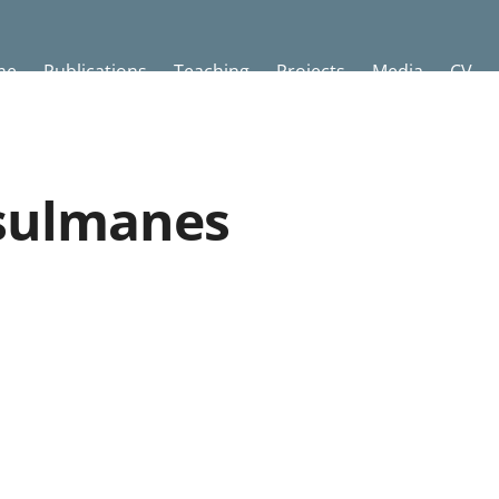
me
Publications
Teaching
Projects
Media
CV
ulmanes