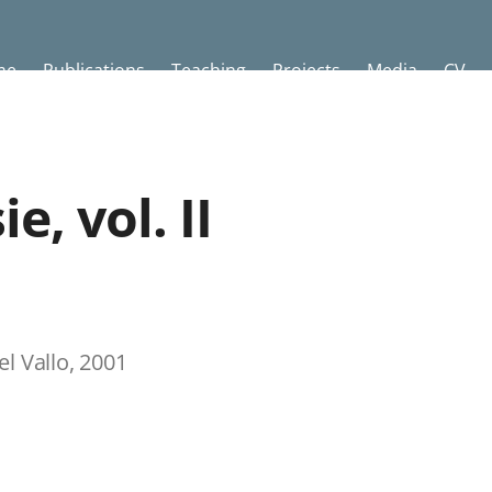
me
Publications
Teaching
Projects
Media
CV
, vol. II
l Vallo, 2001